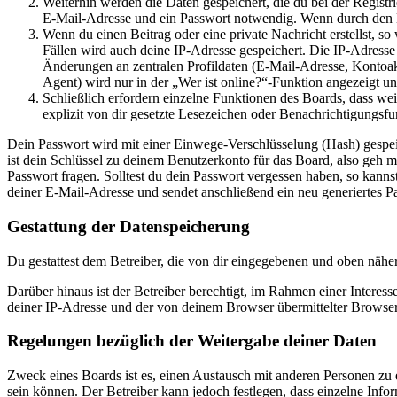
Weiterhin werden die Daten gespeichert, die du bei der Registr
E-Mail-Adresse und ein Passwort notwendig. Wenn durch den Bet
Wenn du einen Beitrag oder eine private Nachricht erstellst, so
Fällen wird auch deine IP-Adresse gespeichert. Die IP-Adress
Änderungen an zentralen Profildaten (E-Mail-Adresse, Kontoa
Agent) wird nur in der „Wer ist online?“-Funktion angezeigt un
Schließlich erfordern einzelne Funktionen des Boards, dass w
explizit von dir gesetzte Lesezeichen oder Benachrichtigungsfu
Dein Passwort wird mit einer Einwege-Verschlüsselung (Hash) gespeich
ist dein Schlüssel zu deinem Benutzerkonto für das Board, also geh m
Passwort fragen. Solltest du dein Passwort vergessen haben, so kan
deiner E-Mail-Adresse und sendet anschließend ein neu generiertes P
Gestattung der Datenspeicherung
Du gestattest dem Betreiber, die von dir eingegebenen und oben nähe
Darüber hinaus ist der Betreiber berechtigt, im Rahmen einer Intere
deiner IP-Adresse und der von deinem Browser übermittelter Browser
Regelungen bezüglich der Weitergabe deiner Daten
Zweck eines Boards ist es, einen Austausch mit anderen Personen zu er
sein können. Der Betreiber kann jedoch festlegen, dass einzelne Infor