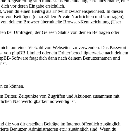
 die Registrierung sind mindestens ein eindeutiger Benutzername, eine
dich vor deren Eingabe ersichtlich.
lt, wenn du einen Beitrag als Entwurf zwischenspeicherst. In diesen
ern von Beiträgen (dazu zählen Private Nachrichten und Umfragen),
ie von deinem Browser übermittelte Browser-Kennzeichnung (User
ten bei Umfragen, der Gelesen-Status von deinen Beiträgen oder
t nicht auf einer Vielzahl von Webseiten zu verwenden. Das Passwort
rs, von phpBB Limited oder ein Dritter berechtigterweise nach deinem
e phpBB-Software fragt dich dann nach deinem Benutzernamen und
nst.
en zu können.
sen Dritter, Zeitpunkte von Zugriffen und Aktionen zusammen mit
lichen Nachverfolgbarkeit notwendig ist.
 die von dir erstellten Beiträge im Internet öffentlich zugänglich
rierte Benutzer, Administratoren etc.) zugänglich sind. Wenn du