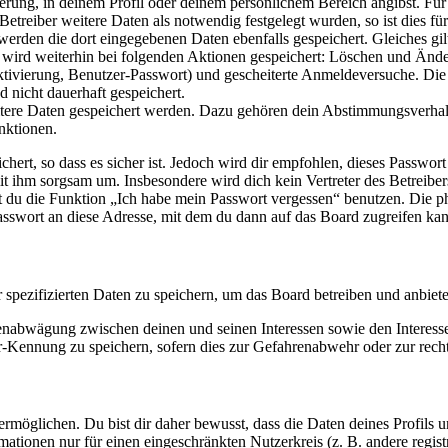
ierung, in deinem Profil oder deinem persönlichem Bereich angibst. Für
reiber weitere Daten als notwendig festgelegt wurden, so ist dies für 
 werden die dort eingegebenen Daten ebenfalls gespeichert. Gleiches gi
e wird weiterhin bei folgenden Aktionen gespeichert: Löschen und Änd
ktivierung, Benutzer-Passwort) und gescheiterte Anmeldeversuche. D
d nicht dauerhaft gespeichert.
eitere Daten gespeichert werden. Dazu gehören dein Abstimmungsverhal
nktionen.
ert, so dass es sicher ist. Jedoch wird dir empfohlen, dieses Passwor
it ihm sorgsam um. Insbesondere wird dich kein Vertreter des Betreibe
nst du die Funktion „Ich habe mein Passwort vergessen“ benutzen. Di
asswort an diese Adresse, mit dem du dann auf das Board zugreifen kan
r spezifizierten Daten zu speichern, um das Board betreiben und anbiet
ssenabwägung zwischen deinen und seinen Interessen sowie den Interes
-Kennung zu speichern, sofern dies zur Gefahrenabwehr oder zur recht
möglichen. Du bist dir daher bewusst, dass die Daten deines Profils und
mationen nur für einen eingeschränkten Nutzerkreis (z. B. andere regist