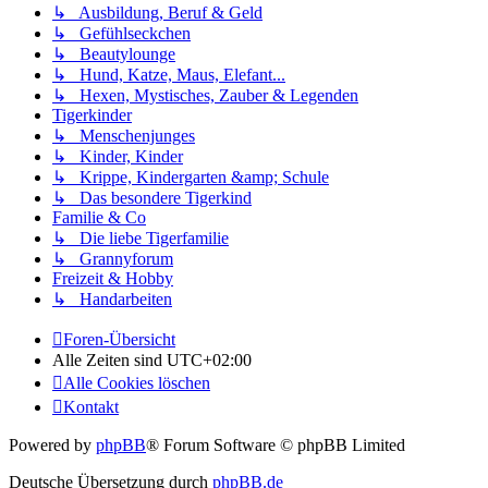
↳ Ausbildung, Beruf & Geld
↳ Gefühlseckchen
↳ Beautylounge
↳ Hund, Katze, Maus, Elefant...
↳ Hexen, Mystisches, Zauber & Legenden
Tigerkinder
↳ Menschenjunges
↳ Kinder, Kinder
↳ Krippe, Kindergarten &amp; Schule
↳ Das besondere Tigerkind
Familie & Co
↳ Die liebe Tigerfamilie
↳ Grannyforum
Freizeit & Hobby
↳ Handarbeiten
Foren-Übersicht
Alle Zeiten sind
UTC+02:00
Alle Cookies löschen
Kontakt
Powered by
phpBB
® Forum Software © phpBB Limited
Deutsche Übersetzung durch
phpBB.de