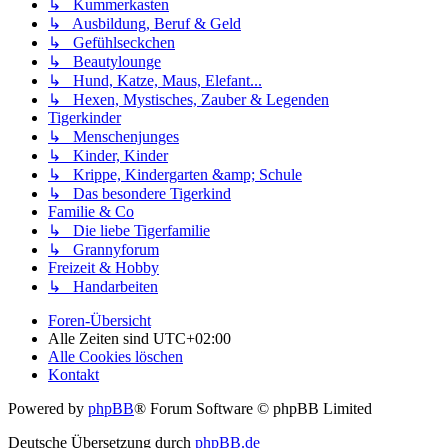
↳ Kummerkasten
↳ Ausbildung, Beruf & Geld
↳ Gefühlseckchen
↳ Beautylounge
↳ Hund, Katze, Maus, Elefant...
↳ Hexen, Mystisches, Zauber & Legenden
Tigerkinder
↳ Menschenjunges
↳ Kinder, Kinder
↳ Krippe, Kindergarten &amp; Schule
↳ Das besondere Tigerkind
Familie & Co
↳ Die liebe Tigerfamilie
↳ Grannyforum
Freizeit & Hobby
↳ Handarbeiten
Foren-Übersicht
Alle Zeiten sind
UTC+02:00
Alle Cookies löschen
Kontakt
Powered by
phpBB
® Forum Software © phpBB Limited
Deutsche Übersetzung durch
phpBB.de