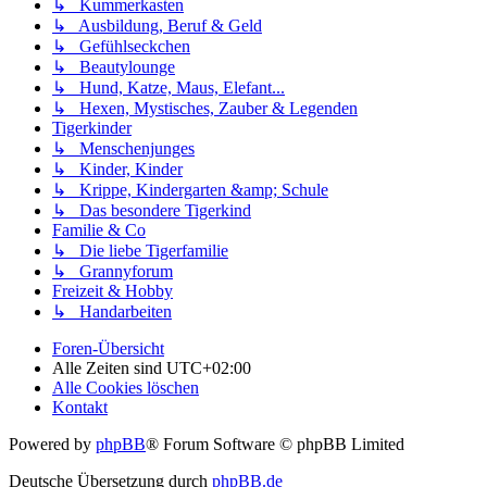
↳ Kummerkasten
↳ Ausbildung, Beruf & Geld
↳ Gefühlseckchen
↳ Beautylounge
↳ Hund, Katze, Maus, Elefant...
↳ Hexen, Mystisches, Zauber & Legenden
Tigerkinder
↳ Menschenjunges
↳ Kinder, Kinder
↳ Krippe, Kindergarten &amp; Schule
↳ Das besondere Tigerkind
Familie & Co
↳ Die liebe Tigerfamilie
↳ Grannyforum
Freizeit & Hobby
↳ Handarbeiten
Foren-Übersicht
Alle Zeiten sind
UTC+02:00
Alle Cookies löschen
Kontakt
Powered by
phpBB
® Forum Software © phpBB Limited
Deutsche Übersetzung durch
phpBB.de