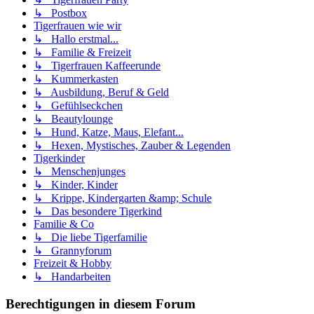
↳ Postbox
Tigerfrauen wie wir
↳ Hallo erstmal...
↳ Familie & Freizeit
↳ Tigerfrauen Kaffeerunde
↳ Kummerkasten
↳ Ausbildung, Beruf & Geld
↳ Gefühlseckchen
↳ Beautylounge
↳ Hund, Katze, Maus, Elefant...
↳ Hexen, Mystisches, Zauber & Legenden
Tigerkinder
↳ Menschenjunges
↳ Kinder, Kinder
↳ Krippe, Kindergarten &amp; Schule
↳ Das besondere Tigerkind
Familie & Co
↳ Die liebe Tigerfamilie
↳ Grannyforum
Freizeit & Hobby
↳ Handarbeiten
Berechtigungen in diesem Forum