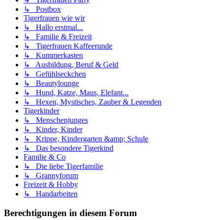
↳ Postbox
Tigerfrauen wie wir
↳ Hallo erstmal...
↳ Familie & Freizeit
↳ Tigerfrauen Kaffeerunde
↳ Kummerkasten
↳ Ausbildung, Beruf & Geld
↳ Gefühlseckchen
↳ Beautylounge
↳ Hund, Katze, Maus, Elefant...
↳ Hexen, Mystisches, Zauber & Legenden
Tigerkinder
↳ Menschenjunges
↳ Kinder, Kinder
↳ Krippe, Kindergarten &amp; Schule
↳ Das besondere Tigerkind
Familie & Co
↳ Die liebe Tigerfamilie
↳ Grannyforum
Freizeit & Hobby
↳ Handarbeiten
Berechtigungen in diesem Forum