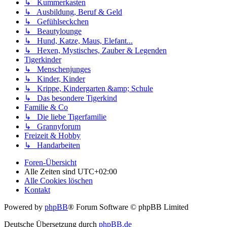
↳ Kummerkasten
↳ Ausbildung, Beruf & Geld
↳ Gefühlseckchen
↳ Beautylounge
↳ Hund, Katze, Maus, Elefant...
↳ Hexen, Mystisches, Zauber & Legenden
Tigerkinder
↳ Menschenjunges
↳ Kinder, Kinder
↳ Krippe, Kindergarten &amp; Schule
↳ Das besondere Tigerkind
Familie & Co
↳ Die liebe Tigerfamilie
↳ Grannyforum
Freizeit & Hobby
↳ Handarbeiten
Foren-Übersicht
Alle Zeiten sind
UTC+02:00
Alle Cookies löschen
Kontakt
Powered by
phpBB
® Forum Software © phpBB Limited
Deutsche Übersetzung durch
phpBB.de