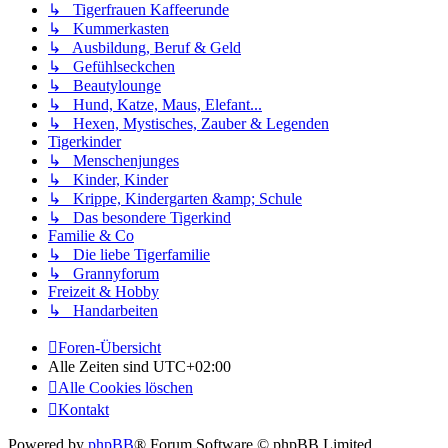
↳ Tigerfrauen Kaffeerunde
↳ Kummerkasten
↳ Ausbildung, Beruf & Geld
↳ Gefühlseckchen
↳ Beautylounge
↳ Hund, Katze, Maus, Elefant...
↳ Hexen, Mystisches, Zauber & Legenden
Tigerkinder
↳ Menschenjunges
↳ Kinder, Kinder
↳ Krippe, Kindergarten &amp; Schule
↳ Das besondere Tigerkind
Familie & Co
↳ Die liebe Tigerfamilie
↳ Grannyforum
Freizeit & Hobby
↳ Handarbeiten
Foren-Übersicht
Alle Zeiten sind
UTC+02:00
Alle Cookies löschen
Kontakt
Powered by
phpBB
® Forum Software © phpBB Limited