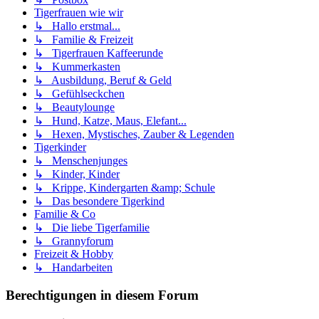
Tigerfrauen wie wir
↳ Hallo erstmal...
↳ Familie & Freizeit
↳ Tigerfrauen Kaffeerunde
↳ Kummerkasten
↳ Ausbildung, Beruf & Geld
↳ Gefühlseckchen
↳ Beautylounge
↳ Hund, Katze, Maus, Elefant...
↳ Hexen, Mystisches, Zauber & Legenden
Tigerkinder
↳ Menschenjunges
↳ Kinder, Kinder
↳ Krippe, Kindergarten &amp; Schule
↳ Das besondere Tigerkind
Familie & Co
↳ Die liebe Tigerfamilie
↳ Grannyforum
Freizeit & Hobby
↳ Handarbeiten
Berechtigungen in diesem Forum