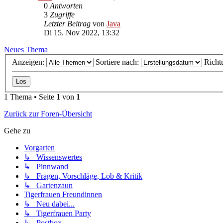
0
Antworten
3
Zugriffe
Letzter Beitrag
von
Java
Di 15. Nov 2022, 13:32
Neues Thema
Anzeigen:
Sortiere nach:
Richt
1 Thema • Seite
1
von
1
Zurück zur Foren-Übersicht
Gehe zu
Vorgarten
↳ Wissenswertes
↳ Pinnwand
↳ Fragen, Vorschläge, Lob & Kritik
↳ Gartenzaun
Tigerfrauen Freundinnen
↳ Neu dabei...
↳ Tigerfrauen Party
↳ Postbox