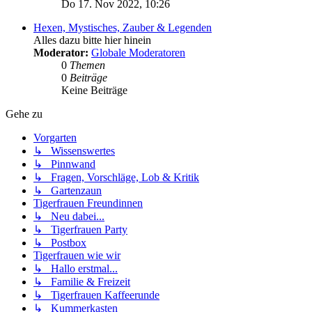
Do 17. Nov 2022, 10:26
Hexen, Mystisches, Zauber & Legenden
Alles dazu bitte hier hinein
Moderator:
Globale Moderatoren
0
Themen
0
Beiträge
Keine Beiträge
Gehe zu
Vorgarten
↳ Wissenswertes
↳ Pinnwand
↳ Fragen, Vorschläge, Lob & Kritik
↳ Gartenzaun
Tigerfrauen Freundinnen
↳ Neu dabei...
↳ Tigerfrauen Party
↳ Postbox
Tigerfrauen wie wir
↳ Hallo erstmal...
↳ Familie & Freizeit
↳ Tigerfrauen Kaffeerunde
↳ Kummerkasten