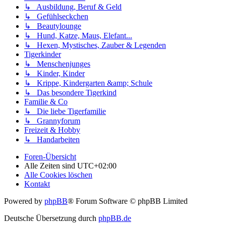
↳ Ausbildung, Beruf & Geld
↳ Gefühlseckchen
↳ Beautylounge
↳ Hund, Katze, Maus, Elefant...
↳ Hexen, Mystisches, Zauber & Legenden
Tigerkinder
↳ Menschenjunges
↳ Kinder, Kinder
↳ Krippe, Kindergarten &amp; Schule
↳ Das besondere Tigerkind
Familie & Co
↳ Die liebe Tigerfamilie
↳ Grannyforum
Freizeit & Hobby
↳ Handarbeiten
Foren-Übersicht
Alle Zeiten sind
UTC+02:00
Alle Cookies löschen
Kontakt
Powered by
phpBB
® Forum Software © phpBB Limited
Deutsche Übersetzung durch
phpBB.de