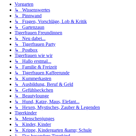
Vorgarten
↳ Wissenswertes
↳ Pinnwand
↳ Fragen, Vorschläge, Lob & Kritik
↳ Gartenzaun
Tigerfrauen Freundinnen
↳ Neu dabei...
↳ Tigerfrauen Party
↳ Postbox
Tigerfrauen wie wir
↳ Hallo erstmal...
↳ Familie & Freizeit
↳ Tigerfrauen Kaffeerunde
↳ Kummerkasten
↳ Ausbildung, Beruf & Geld
↳ Gefühlseckchen
↳ Beautylounge
↳ Hund, Katze, Maus, Elefant...
↳ Hexen, Mystisches, Zauber & Legenden
Tigerkinder
↳ Menschenjunges
↳ Kinder, Kinder
↳ Krippe, Kindergarten &amp; Schule
↳ Das besondere Tigerkind