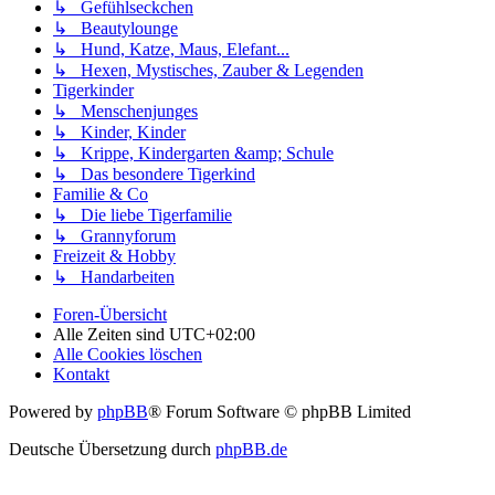
↳ Gefühlseckchen
↳ Beautylounge
↳ Hund, Katze, Maus, Elefant...
↳ Hexen, Mystisches, Zauber & Legenden
Tigerkinder
↳ Menschenjunges
↳ Kinder, Kinder
↳ Krippe, Kindergarten &amp; Schule
↳ Das besondere Tigerkind
Familie & Co
↳ Die liebe Tigerfamilie
↳ Grannyforum
Freizeit & Hobby
↳ Handarbeiten
Foren-Übersicht
Alle Zeiten sind
UTC+02:00
Alle Cookies löschen
Kontakt
Powered by
phpBB
® Forum Software © phpBB Limited
Deutsche Übersetzung durch
phpBB.de