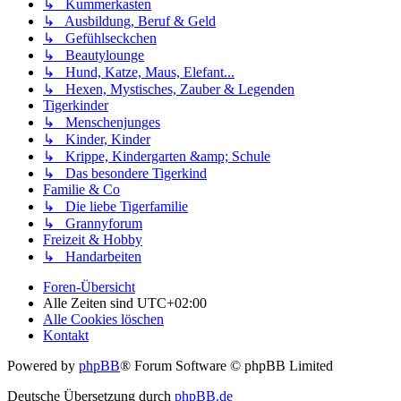
↳ Kummerkasten
↳ Ausbildung, Beruf & Geld
↳ Gefühlseckchen
↳ Beautylounge
↳ Hund, Katze, Maus, Elefant...
↳ Hexen, Mystisches, Zauber & Legenden
Tigerkinder
↳ Menschenjunges
↳ Kinder, Kinder
↳ Krippe, Kindergarten &amp; Schule
↳ Das besondere Tigerkind
Familie & Co
↳ Die liebe Tigerfamilie
↳ Grannyforum
Freizeit & Hobby
↳ Handarbeiten
Foren-Übersicht
Alle Zeiten sind
UTC+02:00
Alle Cookies löschen
Kontakt
Powered by
phpBB
® Forum Software © phpBB Limited
Deutsche Übersetzung durch
phpBB.de