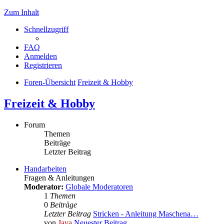
Zum Inhalt
Schnellzugriff
FAQ
Anmelden
Registrieren
Foren-Übersicht
Freizeit & Hobby
Freizeit & Hobby
Forum
Themen
Beiträge
Letzter Beitrag
Handarbeiten
Fragen & Anleitungen
Moderator:
Globale Moderatoren
1
Themen
0
Beiträge
Letzter Beitrag
Stricken - Anleitung Maschena…
von
Java
Neuester Beitrag