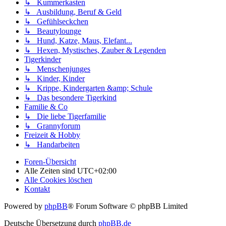
↳ Kummerkasten
↳ Ausbildung, Beruf & Geld
↳ Gefühlseckchen
↳ Beautylounge
↳ Hund, Katze, Maus, Elefant...
↳ Hexen, Mystisches, Zauber & Legenden
Tigerkinder
↳ Menschenjunges
↳ Kinder, Kinder
↳ Krippe, Kindergarten &amp; Schule
↳ Das besondere Tigerkind
Familie & Co
↳ Die liebe Tigerfamilie
↳ Grannyforum
Freizeit & Hobby
↳ Handarbeiten
Foren-Übersicht
Alle Zeiten sind
UTC+02:00
Alle Cookies löschen
Kontakt
Powered by
phpBB
® Forum Software © phpBB Limited
Deutsche Übersetzung durch
phpBB.de