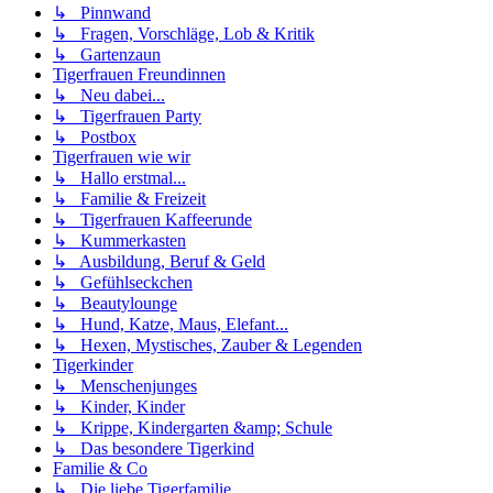
↳ Pinnwand
↳ Fragen, Vorschläge, Lob & Kritik
↳ Gartenzaun
Tigerfrauen Freundinnen
↳ Neu dabei...
↳ Tigerfrauen Party
↳ Postbox
Tigerfrauen wie wir
↳ Hallo erstmal...
↳ Familie & Freizeit
↳ Tigerfrauen Kaffeerunde
↳ Kummerkasten
↳ Ausbildung, Beruf & Geld
↳ Gefühlseckchen
↳ Beautylounge
↳ Hund, Katze, Maus, Elefant...
↳ Hexen, Mystisches, Zauber & Legenden
Tigerkinder
↳ Menschenjunges
↳ Kinder, Kinder
↳ Krippe, Kindergarten &amp; Schule
↳ Das besondere Tigerkind
Familie & Co
↳ Die liebe Tigerfamilie