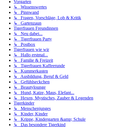
Vorgarten
↳ Wissenswertes
↳ Pinnwand
↳ Fragen, Vorschläge, Lob & Kritik
↳ Gartenzaun
Tigerfrauen Freundinnen
↳ Neu dabei...
↳ Tigerfrauen Party
↳ Postbox
Tigerfrauen wie wir
↳ Hallo erstmal...
↳ Familie & Freizeit
↳ Tigerfrauen Kaffeerunde
↳ Kummerkasten
↳ Ausbildung, Beruf & Geld
↳ Gefühlseckchen
↳ Beautylounge
↳ Hund, Katze, Maus, Elefant...
↳ Hexen, Mystisches, Zauber & Legenden
Tigerkinder
↳ Menschenjunges
↳ Kinder, Kinder
↳ Krippe, Kindergarten &amp; Schule
↳ Das besondere Tigerkind