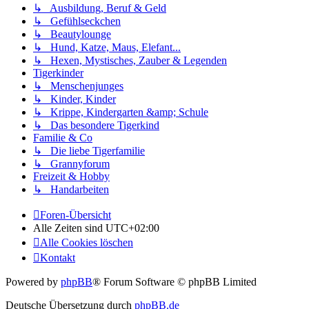
↳ Ausbildung, Beruf & Geld
↳ Gefühlseckchen
↳ Beautylounge
↳ Hund, Katze, Maus, Elefant...
↳ Hexen, Mystisches, Zauber & Legenden
Tigerkinder
↳ Menschenjunges
↳ Kinder, Kinder
↳ Krippe, Kindergarten &amp; Schule
↳ Das besondere Tigerkind
Familie & Co
↳ Die liebe Tigerfamilie
↳ Grannyforum
Freizeit & Hobby
↳ Handarbeiten
Foren-Übersicht
Alle Zeiten sind
UTC+02:00
Alle Cookies löschen
Kontakt
Powered by
phpBB
® Forum Software © phpBB Limited
Deutsche Übersetzung durch
phpBB.de