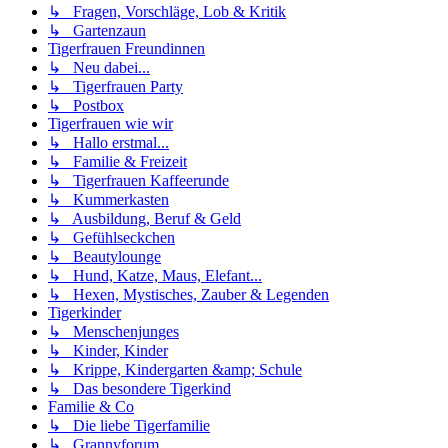
↳ Fragen, Vorschläge, Lob & Kritik
↳ Gartenzaun
Tigerfrauen Freundinnen
↳ Neu dabei...
↳ Tigerfrauen Party
↳ Postbox
Tigerfrauen wie wir
↳ Hallo erstmal...
↳ Familie & Freizeit
↳ Tigerfrauen Kaffeerunde
↳ Kummerkasten
↳ Ausbildung, Beruf & Geld
↳ Gefühlseckchen
↳ Beautylounge
↳ Hund, Katze, Maus, Elefant...
↳ Hexen, Mystisches, Zauber & Legenden
Tigerkinder
↳ Menschenjunges
↳ Kinder, Kinder
↳ Krippe, Kindergarten &amp; Schule
↳ Das besondere Tigerkind
Familie & Co
↳ Die liebe Tigerfamilie
↳ Grannyforum