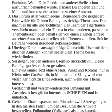
Funktion. Wenn Dein Problem an anderer Stelle schon
ausführlich behandelt wurde, ersparst Du anderen Zeit und
Mühe und kommst viel schneller zu einer Antwort.
Das Forum ist in verschiedene Themenbereiche gegliedert.
Bitte wähle für Deinen Beitrag das richtige Thema aus. Das
macht es für alle übersichtlicher. Das Team der Tigerfrauen
verschiebt manchmal ein Thema in einen anderen, passenden
Themenbereich oder behält sich vor, einen eigenen Thread
aus einer Antwort zu erstellen oder Themen zu teilen. Solche
Beiträge werden gesondert gekennzeichnet.
Überlege Dir eine aussagekräftige Überschrift. User mit dem
gleichen Anliegen können später Dein Thema besser
wiederfinden.
Sei gegenüber den anderen Usern so rücksichtsvoll, Deine
Beiträge gut leserlich zu gestalten.
Ein ewig langer Text ohne Absatz, Punkt und Komma, nur in
Klein- oder Großschrift, in Mundart oder Slang wird von
vielen gar nicht zu Ende gelesen, auch wenn das Thema
interessant ist.
Großschrift und verschwenderischer Umgang mit
Ausrufezeichen gilt im Internet als SCHREIEN und ist
unhöflich.
Gehe mit Zitaten sparsam um. Ein oder zwei Sätze genügen
in den meisten Fällen, um den Bezug für die Antwort
herzustellen. Fullquoting (Vollzitate), also das komplette