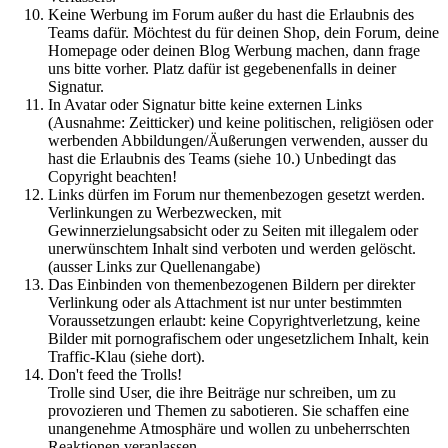
Keine Werbung im Forum außer du hast die Erlaubnis des
Teams dafür. Möchtest du für deinen Shop, dein Forum, deine
Homepage oder deinen Blog Werbung machen, dann frage
uns bitte vorher. Platz dafür ist gegebenenfalls in deiner
Signatur.
In Avatar oder Signatur bitte keine externen Links
(Ausnahme: Zeitticker) und keine politischen, religiösen oder
werbenden Abbildungen/Äußerungen verwenden, ausser du
hast die Erlaubnis des Teams (siehe 10.) Unbedingt das
Copyright beachten!
Links dürfen im Forum nur themenbezogen gesetzt werden.
Verlinkungen zu Werbezwecken, mit
Gewinnerzielungsabsicht oder zu Seiten mit illegalem oder
unerwünschtem Inhalt sind verboten und werden gelöscht.
(ausser Links zur Quellenangabe)
Das Einbinden von themenbezogenen Bildern per direkter
Verlinkung oder als Attachment ist nur unter bestimmten
Voraussetzungen erlaubt: keine Copyrightverletzung, keine
Bilder mit pornografischem oder ungesetzlichem Inhalt, kein
Traffic-Klau (siehe dort).
Don't feed the Trolls!
Trolle sind User, die ihre Beiträge nur schreiben, um zu
provozieren und Themen zu sabotieren. Sie schaffen eine
unangenehme Atmosphäre und wollen zu unbeherrschten
Reaktionen veranlassen.