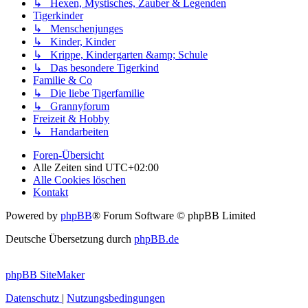
↳ Hexen, Mystisches, Zauber & Legenden
Tigerkinder
↳ Menschenjunges
↳ Kinder, Kinder
↳ Krippe, Kindergarten &amp; Schule
↳ Das besondere Tigerkind
Familie & Co
↳ Die liebe Tigerfamilie
↳ Grannyforum
Freizeit & Hobby
↳ Handarbeiten
Foren-Übersicht
Alle Zeiten sind
UTC+02:00
Alle Cookies löschen
Kontakt
Powered by
phpBB
® Forum Software © phpBB Limited
Deutsche Übersetzung durch
phpBB.de
phpBB SiteMaker
Datenschutz
|
Nutzungsbedingungen