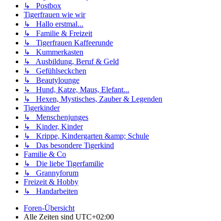
↳ Postbox
Tigerfrauen wie wir
↳ Hallo erstmal...
↳ Familie & Freizeit
↳ Tigerfrauen Kaffeerunde
↳ Kummerkasten
↳ Ausbildung, Beruf & Geld
↳ Gefühlseckchen
↳ Beautylounge
↳ Hund, Katze, Maus, Elefant...
↳ Hexen, Mystisches, Zauber & Legenden
Tigerkinder
↳ Menschenjunges
↳ Kinder, Kinder
↳ Krippe, Kindergarten &amp; Schule
↳ Das besondere Tigerkind
Familie & Co
↳ Die liebe Tigerfamilie
↳ Grannyforum
Freizeit & Hobby
↳ Handarbeiten
Foren-Übersicht
Alle Zeiten sind
UTC+02:00